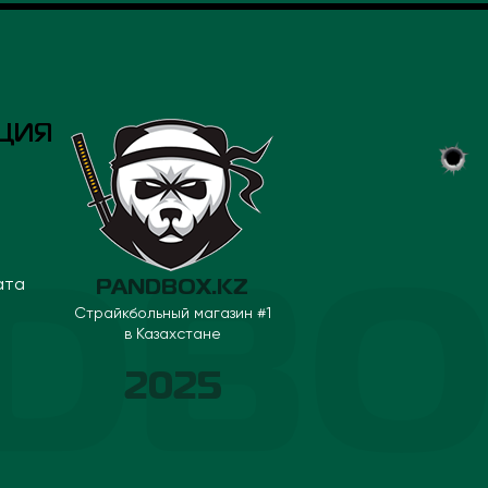
ЦИЯ
ата
PANDBOX.KZ
Страйкбольный магазин #1
в Казахстане
2025