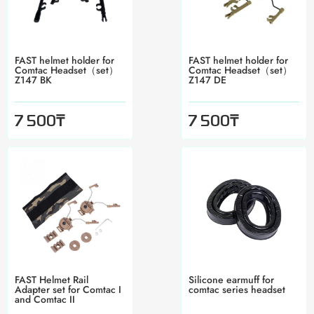
FAST helmet holder for
FAST helmet holder for
Comtac Headset（set）
Comtac Headset（set）
Z147 BK
Z147 DE
₸
₸
7 500
7 500
FAST Helmet Rail
Silicone earmuff for
Adapter set for Comtac I
comtac series headset
and Comtac II