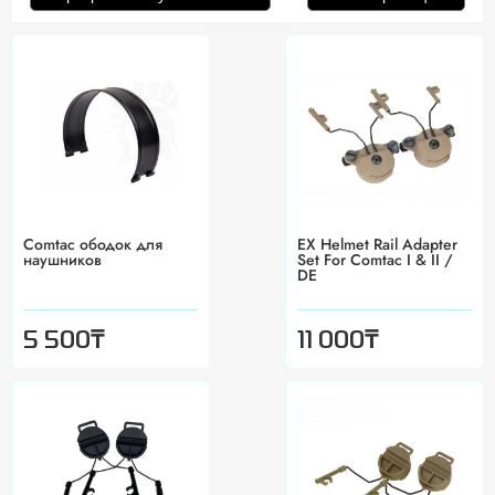
Comtac ободок для
EX Helmet Rail Adapter
наушников
Set For Comtac I & II /
DE
₸
₸
5 500
11 000