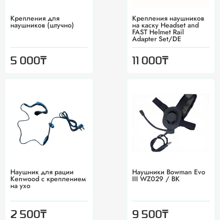
Крепления для
Крепления наушников
наушников (штучно)
на каску Headset and
FAST Helmet Rail
Adapter Set/DE
₸
₸
5 000
11 000
Наушник для рации
Наушники Bowman Evo
Kenwood с креплением
III WZ029 / BK
на ухо
₸
₸
2 500
9 500