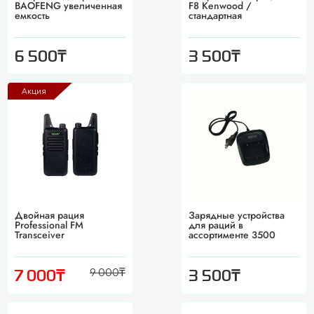
BAOFENG увеличенная
F8 Kenwood /
емкость
стандартная
₸
₸
6 500
3 500
Акция
Двойная рация
Зарядные устройства
Professional FM
для раций в
Transceiver
ассортименте 3500
9 000
₸
₸
₸
7 000
3 500