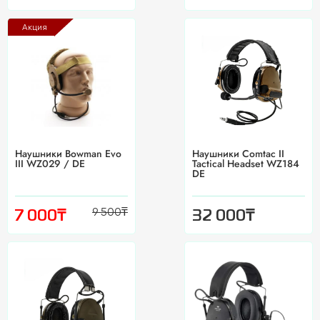
Акция
Наушники Bowman Evo
Наушники Comtac II
III WZ029 / DE
Tactical Headset WZ184
DE
9 500
₸
₸
₸
7 000
32 000