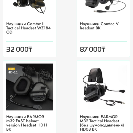
Наушники Comtac II
Наушники Comtac V
Tactical Headset WZ184
headset BK
OD
₸
₸
32 000
87 000
Наушники EARMOR
Наушники EARMOR
M32 FAST helmet
M32 Tactical Headset
version Headset HD11
(без шумоподавления)
BK
HD08 BK