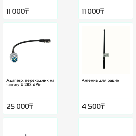
₸
₸
11 000
11 000
Адаптер, переходник на
Антенна для рации
тангету U-283 6Pin
₸
₸
25 000
4 500