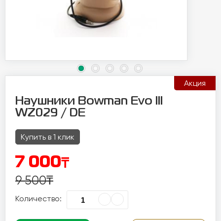
Акция
Наушники Bowman Evo III
WZ029 / DE
Купить в 1 клик
₸
7 000
9 500
₸
Количество: