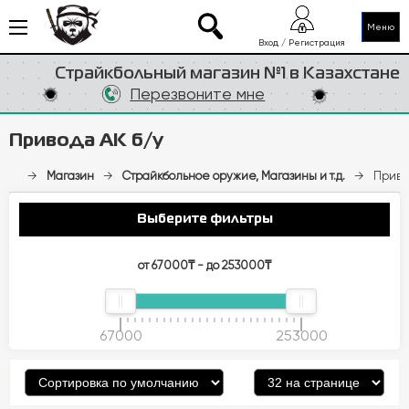
Меню
Вход / Регистрация
Страйкбольный магазин №1 в Казахстане
Перезвоните мне
Привода АК б/у
→
Магазин
→
Страйкбольное оружие, Магазины и т.д.
→
Приво
Выберите фильтры
от 67000₸ - до 253000₸
67000
253000