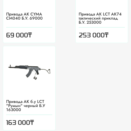
Привода АК CYMA
Привода АК LCT AK74
CM040 Б.У. 69000
тактический приклад
Б.У. 253000
₸
₸
69 000
253 000
Привода АК б.у LCT
"Румын" черный Б.У
163000
₸
163 000