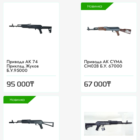
Новинка
Привода АК 74
Привода АК CYMA
Приклад Жуков
CM028 Б.У. 67000
Б.У.95000
₸
₸
95 000
67 000
Новинка