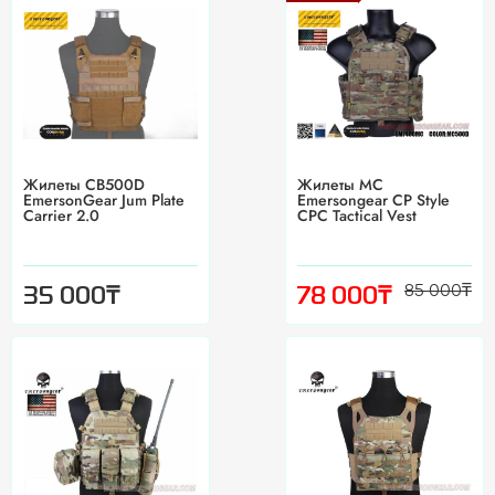
Жилеты CB500D
Жилеты MC
EmersonGear Jum Plate
Emersongear CP Style
Carrier 2.0
CPC Tactical Vest
85 000
₸
₸
₸
35 000
78 000