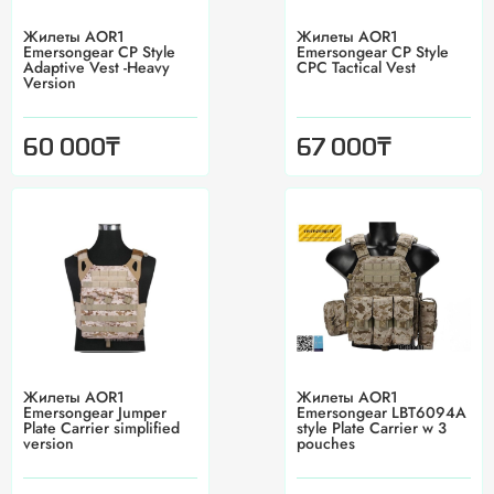
Жилеты AOR1
Жилеты AOR1
Emersongear CP Style
Emersongear CP Style
Adaptive Vest -Heavy
CPC Tactical Vest
Version
₸
₸
60 000
67 000
Жилеты AOR1
Жилеты AOR1
Emersongear Jumper
Emersongear LBT6094A
Plate Carrier simplified
style Plate Carrier w 3
version
pouches