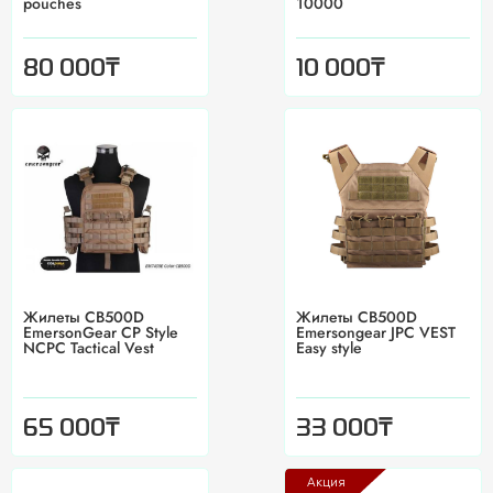
pouches
10000
₸
₸
80 000
10 000
Жилеты CB500D
Жилеты CB500D
EmersonGear CP Style
Emersongear JPC VEST
NCPC Tactical Vest
Easy style
₸
₸
65 000
33 000
Акция