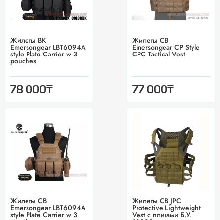
Жилеты BK
Жилеты CB
Emersongear LBT6094A
Emersongear CP Style
style Plate Carrier w 3
CPC Tactical Vest
pouches
₸
₸
78 000
77 000
Жилеты CB
Жилеты CB JPC
Emersongear LBT6094A
Protective Lightweight
style Plate Carrier w 3
Vest с плитами Б.У.