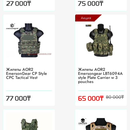
₸
₸
27 000
75 000
Акция
Жилеты AOR2
Жилеты AOR2
EmersonGear CP Style
Emersongear LBT6094A
CPC Tactical Vest
style Plate Carrier w 3
pouches
80 000
₸
₸
₸
77 000
65 000