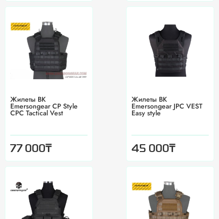
Жилеты BK
Жилеты BK
Emersongear CP Style
Emersongear JPC VEST
CPC Tactical Vest
Easy style
₸
₸
77 000
45 000