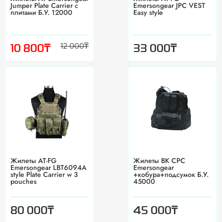
Jumper Plate Carrier с
Emersongear JPC VEST
плитами Б.У. 12000
Easy style
12 000
₸
₸
₸
10 800
33 000
Жилеты AT-FG
Жилеты BK CPC
Emersongear LBT6094A
Emersongear
style Plate Carrier w 3
+кобура+подсумок Б.У.
pouches
45000
₸
₸
80 000
45 000