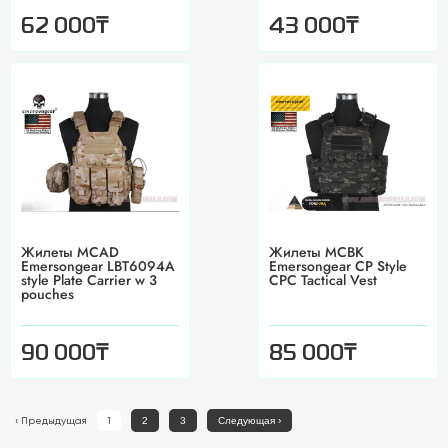
₸
₸
62 000
43 000
Жилеты MCAD
Жилеты MCBK
Emersongear LBT6094A
Emersongear CP Style
style Plate Carrier w 3
CPC Tactical Vest
pouches
₸
₸
90 000
85 000
‹
Предыдущая
1
2
3
Следующая
›