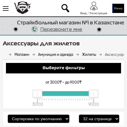
Меню
Вход / Регистрация
Страйкбольный магазин №1 в Казахстане
Перезвоните мне
Аксессуары для жилетов
→
Магазин
→
Амуниция и одежда
→
Жилеты
→
Аксессуары 
Выберите фильтры
от 3000₸ - до 9000₸
3000
9000