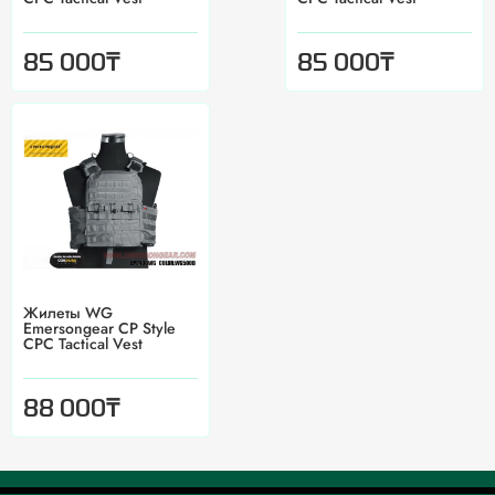
₸
₸
85 000
85 000
Жилеты WG
Emersongear CP Style
CPC Tactical Vest
₸
88 000