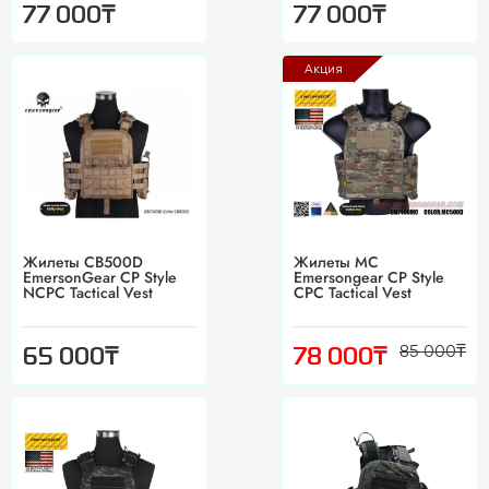
₸
₸
77 000
77 000
Акция
Жилеты CB500D
Жилеты MC
EmersonGear CP Style
Emersongear CP Style
NCPC Tactical Vest
CPC Tactical Vest
85 000
₸
₸
₸
65 000
78 000