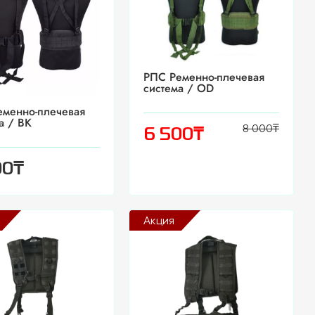
РПС Ременно-плечевая
система / OD
еменно-плечевая
а / BK
8 000
₸
₸
6 500
₸
00
Акция