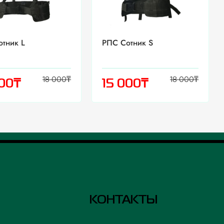
тник L
РПС Сотник S
18 000
₸
18 000
₸
₸
₸
000
15 000
КОНТАКТЫ