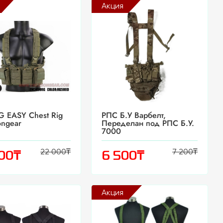
Акция
 EASY Chest Rig
РПС Б.У Варбелт,
ongear
Переделан под РПС Б.У.
7000
22 000
₸
7 200
₸
₸
₸
000
6 500
Акция