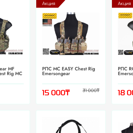
Акция
Акция
ear MF
РПС MC EASY Chest Rig
РПС RG
est Rig MC
Emersongear
Emers
31 000
₸
₸
15 000
18 