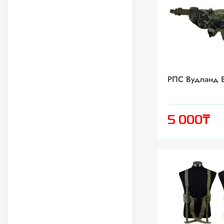
РПС Вудланд Б
₸
5 000