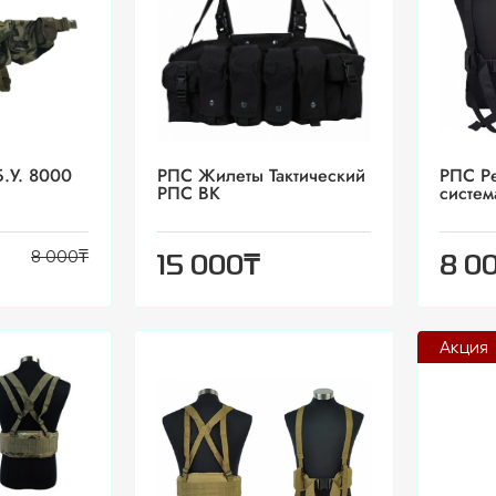
.У. 8000
РПС Жилеты Тактический
РПС Р
РПС ВК
систем
8 000
₸
₸
15 000
8 0
Акция