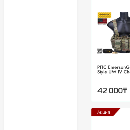
РПС EmersonG
Style UW IV Ch
₸
42 000
Акция