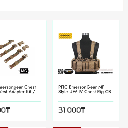
ersongear Chest
РПС EmersonGear MF
Vest Adapter Kit /
Style UW IV Chest Rig CB
₸
₸
00
31 000