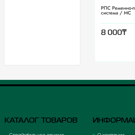
РПС Ременно-п
система / МС
₸
8 000
КАТАЛОГ ТОВАРОВ
ИНФОРМА
Страйкбольное оружие,
О компании