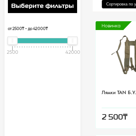
Выберите фильтры
Новинка
от 2500₸ - до 42000₸
2500
42000
Лямки TAN Б.У
₸
2 500