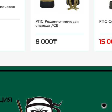
лечевая
РПС Ременно-плечевая
РПС Со
система /CB
₸
8 000
15 
ЦИЯ