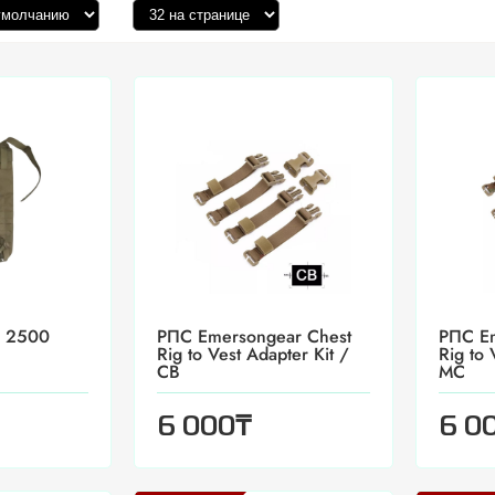
. 2500
РПС Emersongear Chest
РПС Em
Rig to Vest Adapter Kit /
Rig to 
CB
MC
₸
6 000
6 0