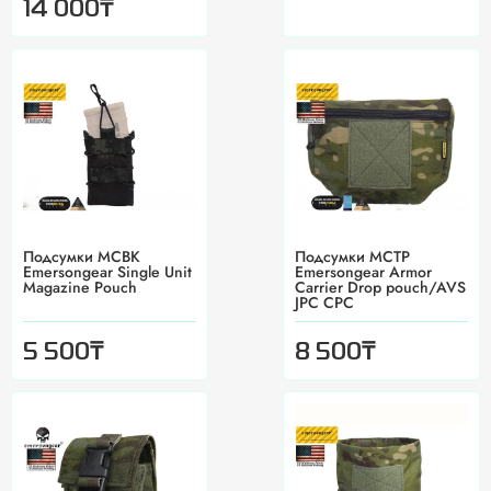
₸
14 000
Подсумки MCBK
Подсумки MCTP
Emersongear Single Unit
Emersongear Armor
Magazine Pouch
Carrier Drop pouch/AVS
JPC CPC
₸
₸
5 500
8 500