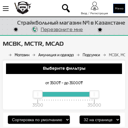
Меню
Вход / Регистрация
Страйкбольный магазин №1 в Казахстане
Перезвоните мне
MCBK, MCTR, MCAD
→
Магазин
→
Амуниция и одежда
→
Подсумки
→
MCBK, MCT
Выберите фильтры
от 3500₸ - до 35000₸
3500
35000