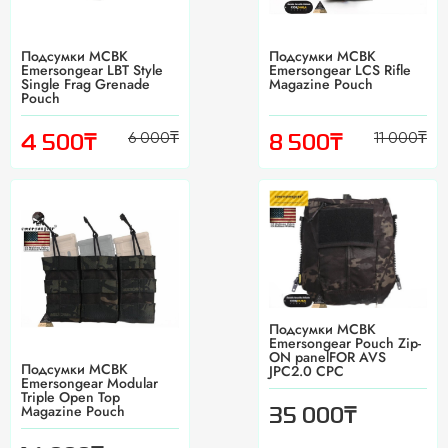
Подсумки MCBK
Подсумки MCBK
Emersongear LBT Style
Emersongear LCS Rifle
Single Frag Grenade
Magazine Pouch
Pouch
6 000
₸
11 000
₸
₸
₸
4 500
8 500
Подсумки MCBK
Emersongear Pouch Zip-
ON panelFOR AVS
Подсумки MCBK
JPC2.0 CPC
Emersongear Modular
Triple Open Top
Magazine Pouch
₸
35 000