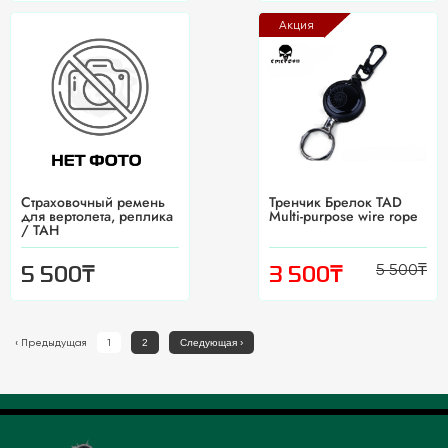
Акция
Страховочный ремень
Тренчик Брелок TAD
для вертолета, реплика
Multi-purpose wire rope
/ ТАН
5 500
₸
₸
₸
5 500
3 500
‹
Предыдущая
1
2
Следующая
›