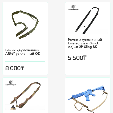
Ремни двухточечный
Emersongear Quick
Adjust 2P Sling BK
Ремни двухточечный
ARMY усиленный OD
₸
5 500
₸
8 000