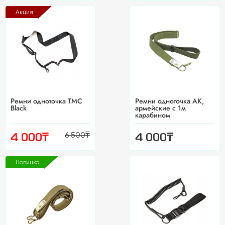
Акция
Ремни одноточка TMC
Ремни одноточка АК,
Black
армейские с 1м
карабином
6 500
₸
₸
₸
4 000
4 000
Новинка