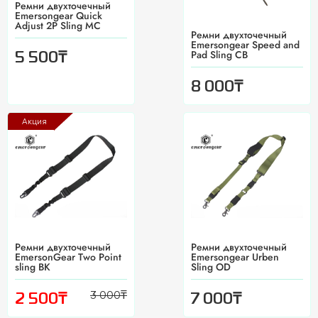
Ремни двухточечный
Emersongear Quick
Adjust 2P Sling MC
Ремни двухточечный
Emersongear Speed and
Pad Sling CB
₸
5 500
₸
8 000
Акция
Ремни двухточечный
Ремни двухточечный
EmersonGear Two Point
Emersongear Urben
sling BK
Sling OD
3 000
₸
₸
₸
2 500
7 000