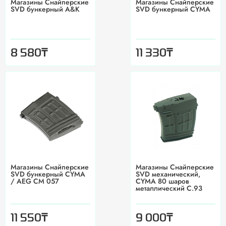
Магазины Снайперские
Магазины Снайперские
SVD бункерный A&K
SVD бункерный CYMA
₸
₸
8 580
11 330
Магазины Снайперские
Магазины Снайперские
SVD бункерный CYMA
SVD механический,
/ AEG CM 057
CYMA 80 шаров
металлический C.93
₸
₸
11 550
9 000