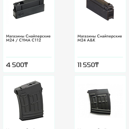
Магазины Снайперские
Магазины Снайперские
M24 / CYMA С112
M24 A&K
₸
₸
4 500
11 550