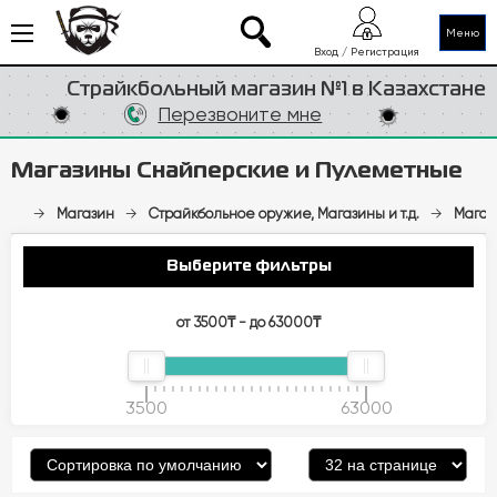
Меню
Вход / Регистрация
Страйкбольный магазин №1 в Казахстане
Перезвоните мне
Магазины Снайперские и Пулеметные
→
Магазин
→
Страйкбольное оружие, Магазины и т.д.
→
Магаз
Выберите фильтры
от 3500₸ - до 63000₸
3500
63000