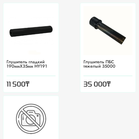
Глушитель гладкий
Глушитель ПБС
190ммX35мм HY191
тяжелый 35000
₸
₸
11 500
35 000