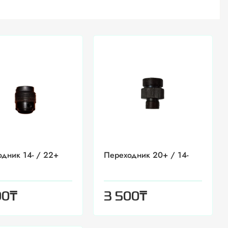
дник 14- / 22+
Переходник 20+ / 14-
₸
₸
00
3 500