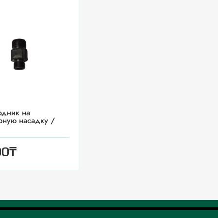
одник на
рную насадку /
₸
00