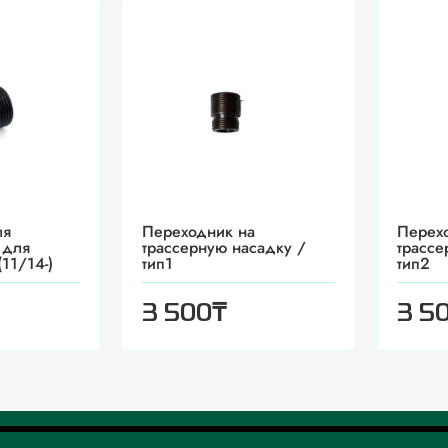
ля
Переходник на
Перех
 для
трассерную насадку /
трассе
11/14-)
тип1
тип2
₸
3 500
3 5