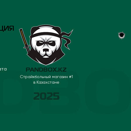
ЦИЯ
ата
PANDBOX.KZ
Страйкбольный магазин #1
в Казахстане
2025