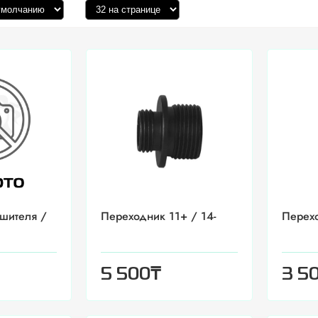
ушителя /
Переходник 11+ / 14-
Перехо
₸
5 500
3 5