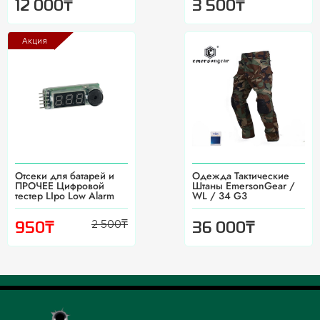
₸
₸
12 000
3 500
Акция
Отсеки для батарей и
Одежда Тактические
ПРОЧЕЕ Цифровой
Штаны EmersonGear /
тестер LIpo Low Alarm
WL / 34 G3
2 500
₸
₸
₸
950
36 000