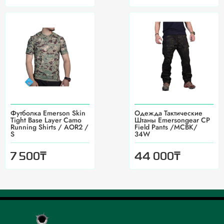
Футболка Emerson Skin
Одежда Тактические
Tight Base Layer Camo
Штаны Emersongear CP
Running Shirts / AOR2 /
Field Pants /MCBK/
S
34W
₸
₸
7 500
44 000