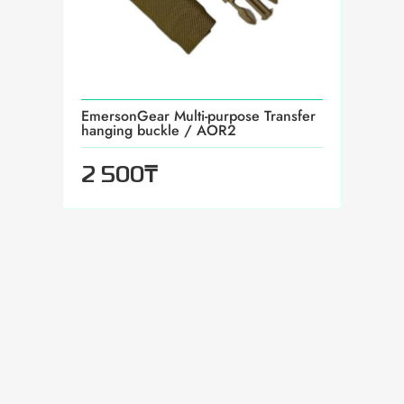
EmersonGear Multi-purpose Transfer
hanging buckle / AOR2
₸
2 500