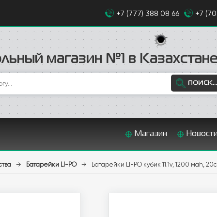
+7 (777) 388 08 66
+7 (7
льный магазин №1 в Казахстан
ПОИСК...
Магазин
Новост
ства
→
Батарейки LI-PO
→
Батарейки LI-PO кубик 11.1v, 1200 маh, 2