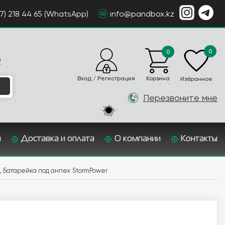
07) 218 44 65 (WhatsApp)
info@pandbox.kz
0
0
е
Вход / Регистрация
Корзина
Избранное
Перезвоните мне
и
Доставка и оплата
О компании
Контакты
0c, Батарейка под анпек StormPower