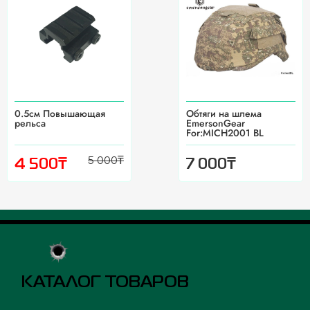
0.5см Повышающая
Обтяги на шлема
рельса
EmersonGear
For:MICH2001 BL
5 000
₸
₸
₸
4 500
7 000
КАТАЛОГ ТОВАРОВ