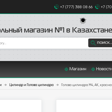
+7 (777) 388 08 66
+7 (7
льный магазин №1 в Казахстан
ПОИСК...
Магазин
Новост
и
→
Цилиндр и Голова цилиндра
→
Голова цилиндра М4, AK, красн