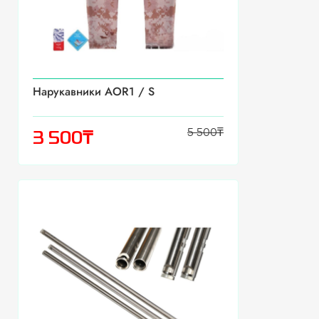
Нарукавники AOR1 / S
5 500
₸
₸
3 500