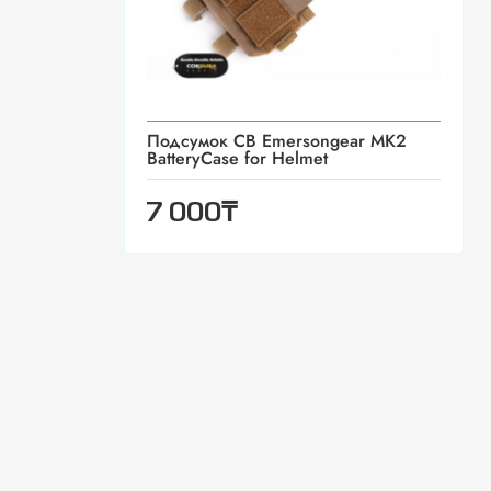
Подсумок CB Emersongear MK2
BatteryCase for Helmet
₸
7 000