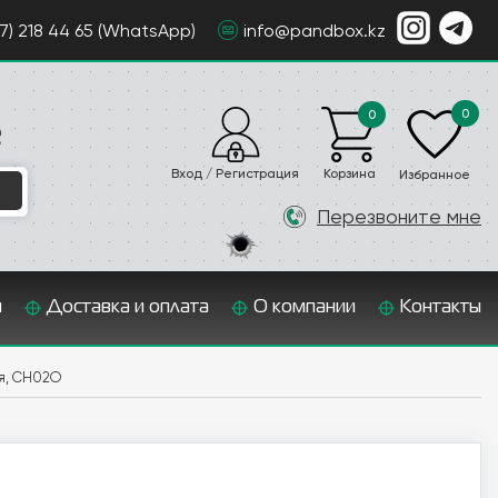
07) 218 44 65 (WhatsApp)
info@pandbox.kz
0
0
е
Вход / Регистрация
Корзина
Избранное
Перезвоните мне
и
Доставка и оплата
О компании
Контакты
ая, CH02О