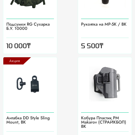
Подсумки RG Сухарка
Рукоятка на MP-5K / BK
Б.У. 10000
₸
₸
10 000
5 500
Акция
Антабка DD Style Sling
Кобура Пластик PM
Mount, BK
Makarov (СТРАЙКБОЛ)
BK