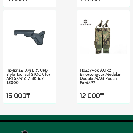
Приклад ЭМ Б.У. URB
Подсумок AOR2
Style Tactical STOCK for
Emersongear Modular
AR15/M16 / BK Б.У.
Double MAG Pouch
15000
For:MP7
₸
₸
15 000
12 000