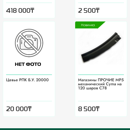
₸
₸
418 000
2 500
Новинка
Цевье РПК Б.У. 20000
Магазины ПРОЧИЕ MP5
механический Cyma на
120 шаров С78
₸
₸
20 000
8 500