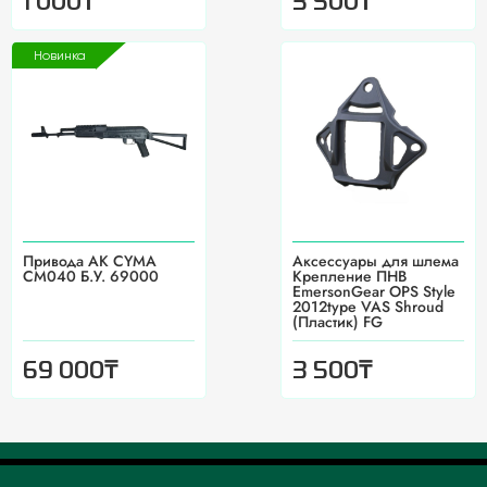
₸
₸
1 000
3 500
Новинка
Привода АК CYMA
Аксессуары для шлема
CM040 Б.У. 69000
Крепление ПНВ
EmersonGear OPS Style
2012type VAS Shroud
(Пластик) FG
₸
₸
69 000
3 500