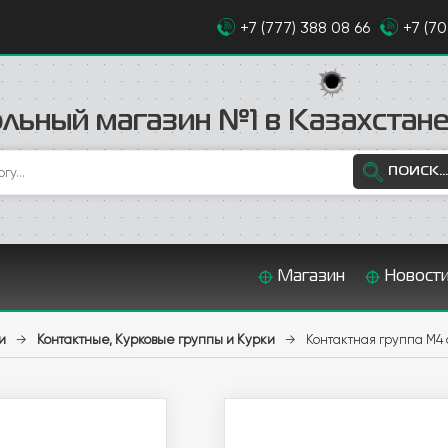
+7 (777) 388 08 66
+7 (7
льный магазин №1 в Казахстан
ПОИСК...
Магазин
Новост
и
→
Контактные, Курковые группы и Курки
→
Контактная группа М4 