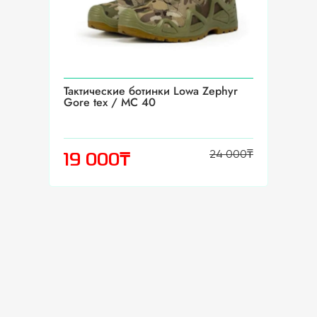
Тактические ботинки Lowa Zephyr
Gore tex / MC 40
24 000
₸
₸
19 000