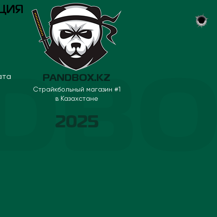
ЦИЯ
ата
PANDBOX.KZ
Страйкбольный магазин #1
в Казахстане
2025