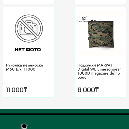
Рукоятка переноски
Подсумки MARPAT
М60 Б.У. 11000
Digital WL Emersongear
1000D magazine dump
pouch
₸
₸
11 000
8 000