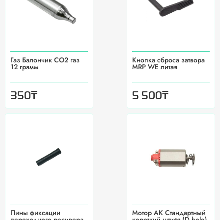
Газ Балончик CO2 газ
Кнопка сброса затвора
12 грамм
MRP WE литая
₸
₸
350
5 500
Пины фиксации
Мотор АК Стандартный
переходного ресивера
короткий штифт (D hole),