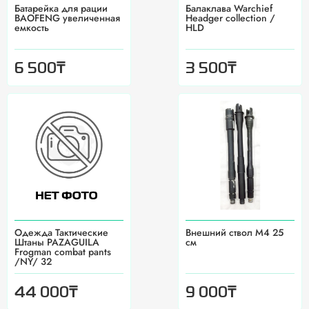
Батарейка для рации
Балаклава Warchief
BAOFENG увеличенная
Headger collection /
емкость
HLD
₸
₸
6 500
3 500
Одежда Тактические
Внешний ствол M4 25
Штаны PAZAGUILA
см
Frogman combat pants
/NY/ 32
₸
₸
44 000
9 000