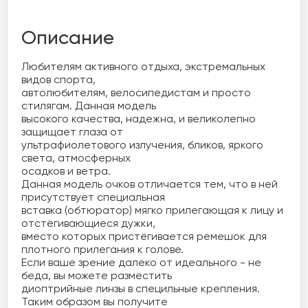
Описание
Любителям активного отдыха, экстремальных 
видов спорта, 

автолюбителям, велосипедистам и просто 
стилягам. Данная модель 

высокого качества, надежна, и великолепно 
защищает глаза от 

ультрафиолетового излучения, бликов, яркого 
света, атмосферных 

осадков и ветра.

Данная модель очков отличается тем, что в ней 
присутствует специальная 

вставка (обтюратор) мягко прилегающая к лицу и 
отстёгивающиеся дужки, 

вместо которых пристёгивается ремешок для 
плотного прилегания к голове.

Если ваше зрение далеко от идеального - не 
беда, вы можете разместить 

диоптрийные линзы в специльные крепления. 
Таким образом вы получите 
