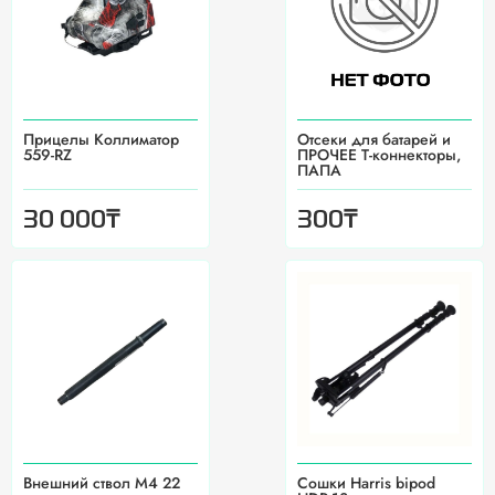
Прицелы Коллиматор
Отсеки для батарей и
559-RZ
ПРОЧЕЕ Т-коннекторы,
ПАПА
₸
₸
30 000
300
Внешний ствол M4 22
Сошки Harris bipod