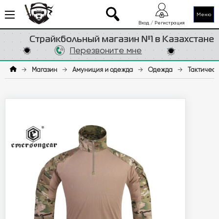
Меню
Вход / Регистрация
Страйкбольный магазин №1 в Казахстане
Перезвоните мне
→
Магазин
→
Амуниция и одежда
→
Одежда
→
Тактическ