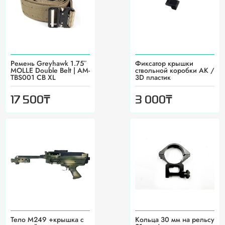
Ремень Greyhawk 1.75″
Фиксатор крышки
MOLLE Double Belt | AM-
ствольной коробки АК /
TBS001 CB XL
3D пластик
₸
₸
17 500
3 000
Тело М249 +крышка с
Кольца 30 мм на рельсу