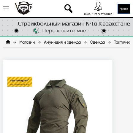
Меню
Вход / Регистрация
Страйкбольный магазин №1 в Казахстане
Перезвоните мне
→
Магазин
→
Амуниция и одежда
→
Одежда
→
Тактическ