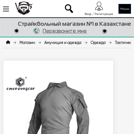
Меню
Вход / Регистрация
Страйкбольный магазин №1 в Казахстане
Перезвоните мне
→
Магазин
→
Амуниция и одежда
→
Одежда
→
Тактическ