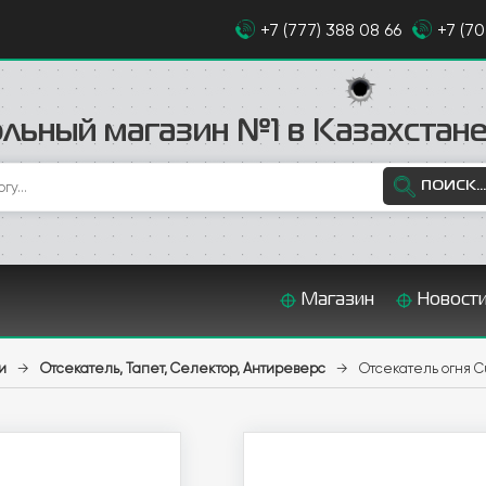
+7 (777) 388 08 66
+7 (7
льный магазин №1 в Казахстан
ПОИСК...
Магазин
Новост
и
→
Отсекатель, Тапет, Селектор, Антиреверс
→
Отсекатель огня Cut