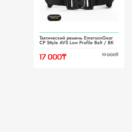
Тактический ремень EmersonGear
CP Sttyle AVS Low Profile Belt / BK
19 000
₸
₸
17 000