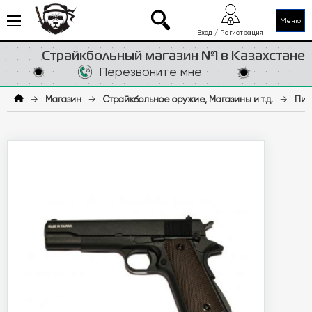
Меню
Вход / Регистрация
Страйкбольный магазин №1 в Казахстане
Перезвоните мне
→
Магазин
→
Страйкбольное оружие, Магазины и т.д.
→
Пис