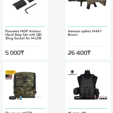
Рукоятка MGP Armour
Автомат орбиз M4A1
Hand Stop Set with QD
Brown
Sling Socket for M-LOK
₸
₸
5 000
26 400