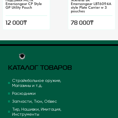
Подсумки MCTR
Жилеты BK
Emersongear CP Style
Emersongear LBT6094A
GP Utility Pouch
style Plate Carrier w 3
pouches
₸
₸
12 000
78 000
КАТАЛОГ ТОВАРОВ
Страйкбольное оружие,
Магазины и т.д.
Расходники
Запчасти, Тюн, Обвес
Тир, Нашивки, Имитация,
Инструменты