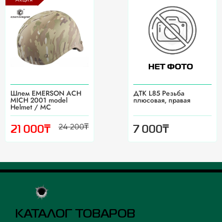
Шлем EMERSON ACH
ДТК L85 Резьба
MICH 2001 model
плюсовая, правая
Helmet / МС
24 200
₸
₸
₸
21 000
7 000
КАТАЛОГ ТОВАРОВ