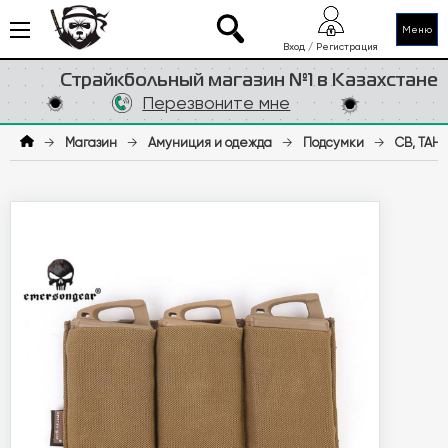
Меню
Вход / Регистрация
Страйкбольный магазин №1 в Казахстане
Перезвоните мне
→
Магазин
→
Амуниция и одежда
→
Подсумки
→
CB, ТАН,