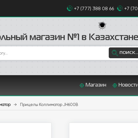
+7 (777) 388 08 66
+7 (7
льный магазин №1 в Казахстан
ПОИСК...
Магазин
Новост
матор
→
Прицелы Коллиматор JH600B