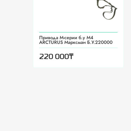
Привода М-серии б.у М4
ARCTURUS Марксман Б.У.220000
₸
220 000