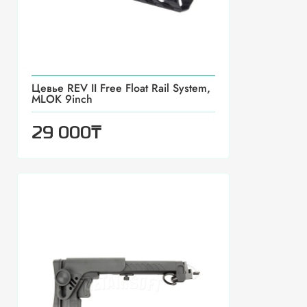
Цевье REV II Free Float Rail System,
MLOK 9inch
₸
29 000