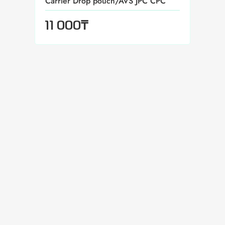
Carrier Drop pouch/AVS JPC CPC
₸
11 000