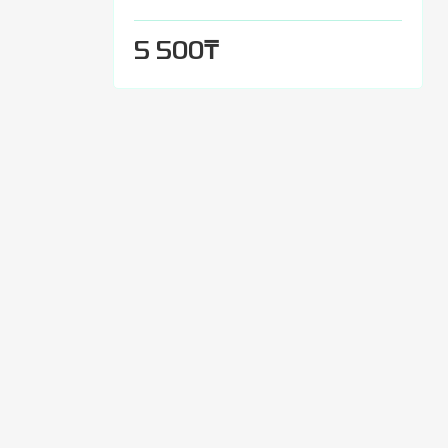
₸
5 500