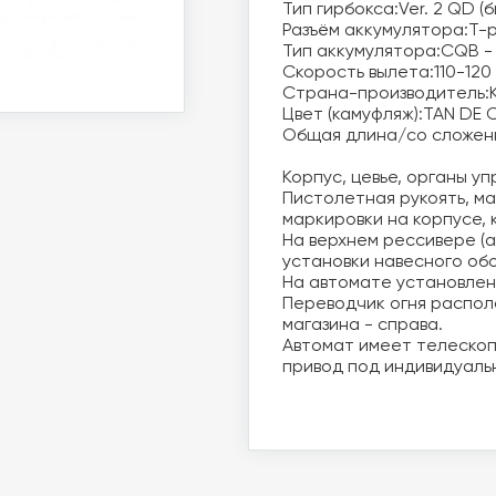
Тип гирбокса:Ver. 2 QD (б
Разъём аккумулятора:T-pl
Тип аккумулятора:CQB - t
Скорость вылета:110-120 
Страна-производитель:К
Цвет (камуфляж):TAN DE CB
Общая длина/со сложенн
Корпус, цевье, органы уп
Пистолетная рукоять, ма
маркировки на корпусе, 
На верхнем рессивере (а
установки навесного обо
На автомате установлен
Переводчик огня располо
магазина - справа. 

Автомат имеет телескоп
привод под индивидуаль