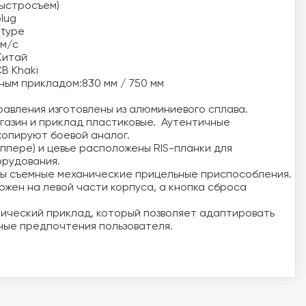
ыстросъем) 

ug 

ype 

м/с 

итай 

 Khaki 

ым прикладом:830 мм / 750 мм 

равления изготовлены из алюминиевого сплава. 

газин и приклад пластиковые.  Аутентичные 

копируют боевой аналог. 

ппере) и цевье расположены RIS-планки для 

рудования. 

ы съемные механические прицельные приспособления. 

жен на левой части корпуса, а кнопка сброса 

ический приклад, который позволяет адаптировать 

ные предпочтения пользователя. 