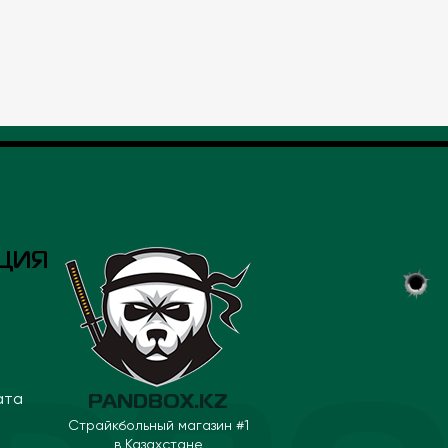
ЦИЯ
ата
PANDBOX.KZ
Страйкбольный магазин #1
в Казахстане