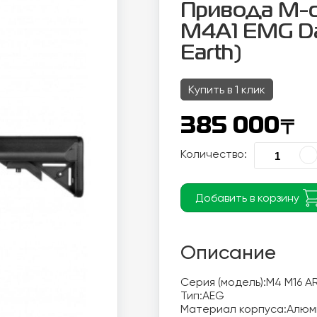
Привода М-
M4A1 EMG Dan
Earth)
Купить в 1 клик
〒
385 000
Количество:
Добавить в корзину
Описание
Серия (модель):М4 М16 AR
Тип:AEG 

Материал корпуса:Алюмин