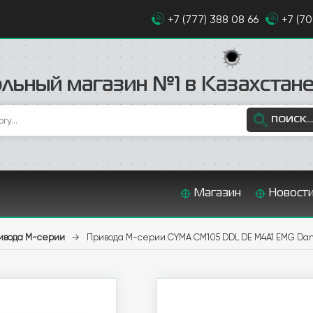
+7 (777) 388 08 66
+7 (7
льный магазин №1 в Казахстан
ПОИСК...
Магазин
Новост
ивода М-серии
→
Привода М-серии CYMA CM105 DDL DE M4A1 EMG Daniel