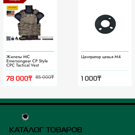
Жилеты MC
Центратор цевья М4
Emersongear CP Style
CPC Tactical Vest
85 000
₸
₸
₸
78 000
1 000
КАТАЛОГ ТОВАРОВ