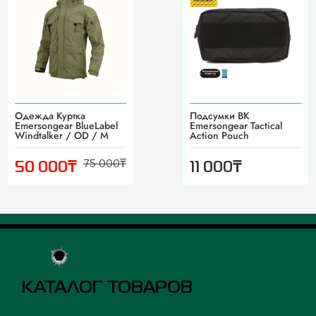
Одежда Куртка
Подсумки BK
Emersongear BlueLabel
Emersongear Tactical
Windtalker / OD / M
Action Pouch
75 000
₸
₸
₸
50 000
11 000
КАТАЛОГ ТОВАРОВ