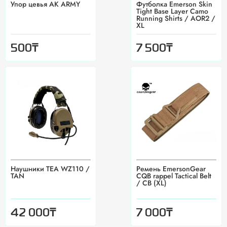
Упор цевья AK ARMY
Футболка Emerson Skin
Tight Base Layer Camo
Running Shirts / AOR2 /
XL
₸
₸
500
7 500
Наушники TEA WZ110 /
Ремень EmersonGear
TAN
CQB rappel Tactical Belt
/ CB (XL)
₸
₸
42 000
7 000