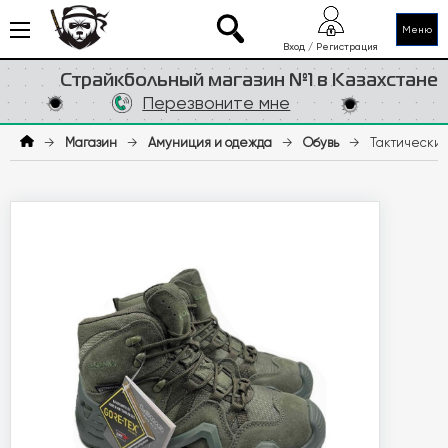
Меню
Вход / Регистрация
Страйкбольный магазин №1 в Казахстане
Перезвоните мне
→
Магазин
→
Амуниция и одежда
→
Обувь
→
Тактические