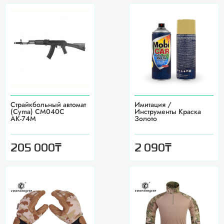
Страйкбольный автомат
Имитация /
(Cyma) CM040C
Инструменты Краска
АК-74М
Золото
₸
₸
205 000
2 090