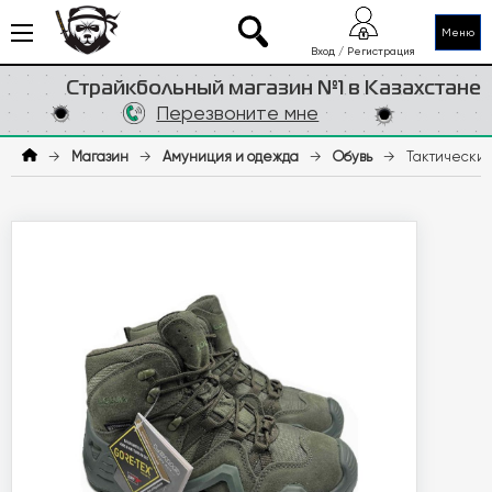
Меню
Вход / Регистрация
Страйкбольный магазин №1 в Казахстане
Перезвоните мне
→
Магазин
→
Амуниция и одежда
→
Обувь
→
Тактические