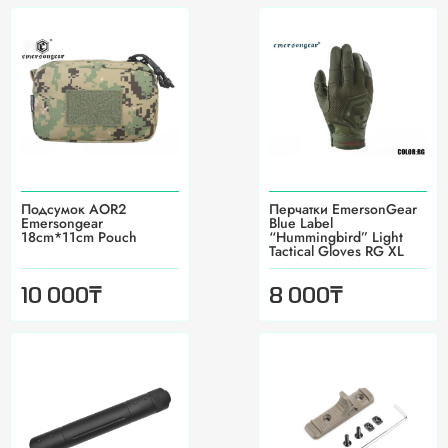
Подсумок AOR2
Перчатки EmersonGear
Emersongear
Blue Label
18cm*11cm Pouch
“Hummingbird” Light
Tactical Gloves RG XL
₸
₸
10 000
8 000