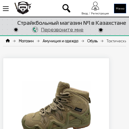
Меню
Вход / Регистрация
Страйкбольный магазин №1 в Казахстане
Перезвоните мне
→
Магазин
→
Амуниция и одежда
→
Обувь
→
Тактические