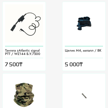
Тангета zAtlantic signal
Целик М4, металл / BK
PTT / WZ144 Б.У.7500
₸
₸
7 500
5 000