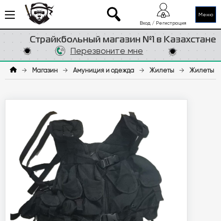
Меню
Вход / Регистрация
Страйкбольный магазин №1 в Казахстане
Перезвоните мне
→
Магазин
→
Амуниция и одежда
→
Жилеты
→
Жилеты П