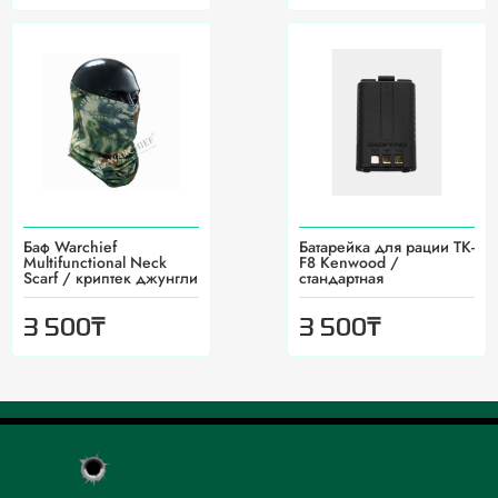
Баф Warchief
Батарейка для рации TK-
Multifunctional Neck
F8 Kenwood /
Scarf / криптек джунгли
стандартная
₸
₸
3 500
3 500