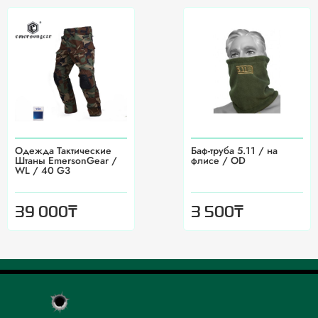
Одежда Тактические
Баф-труба 5.11 / на
Штаны EmersonGear /
флисе / OD
WL / 40 G3
₸
₸
39 000
3 500