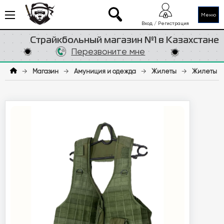
Меню
Вход / Регистрация
Страйкбольный магазин №1 в Казахстане
Перезвоните мне
→
Магазин
→
Амуниция и одежда
→
Жилеты
→
Жилеты П