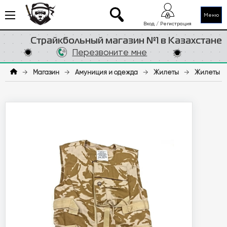
Меню
Вход / Регистрация
Страйкбольный магазин №1 в Казахстане
Перезвоните мне
→
Магазин
→
Амуниция и одежда
→
Жилеты
→
Жилеты П