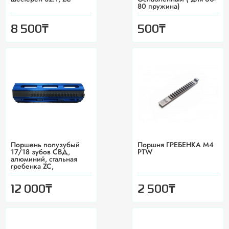
80 пружина)
₸
₸
8 500
500
Поршень полузубый
Поршня ГРЕБЕНКА М4
17/18 зубов СВД,
PTW
алюминий, стальная
гребенка ZC,
₸
₸
12 000
2 500