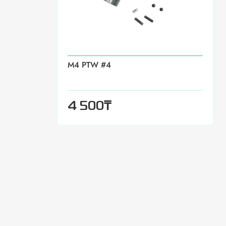
M4 PTW #4
₸
4 500