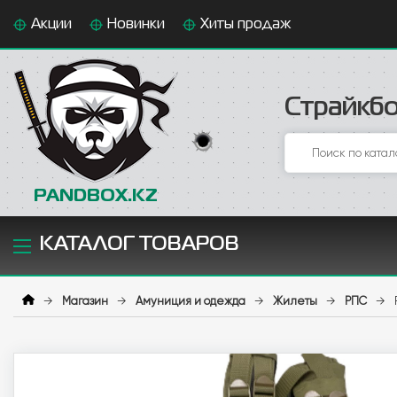
Акции
Новинки
Хиты продаж
Страйкбо
PANDBOX.KZ
КАТАЛОГ ТОВАРОВ
→
Магазин
→
Амуниция и одежда
→
Жилеты
→
РПС
→