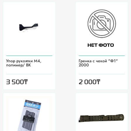
Упор рукоятки М4,
Гренка с чекой "Ф1"
полимер/ BK
2000
₸
₸
3 500
2 000