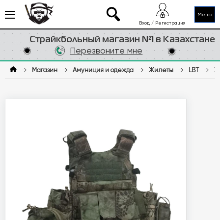
Меню
Вход / Регистрация
Страйкбольный магазин №1 в Казахстане
Перезвоните мне
→
Магазин
→
Амуниция и одежда
→
Жилеты
→
LBT
→
Ж